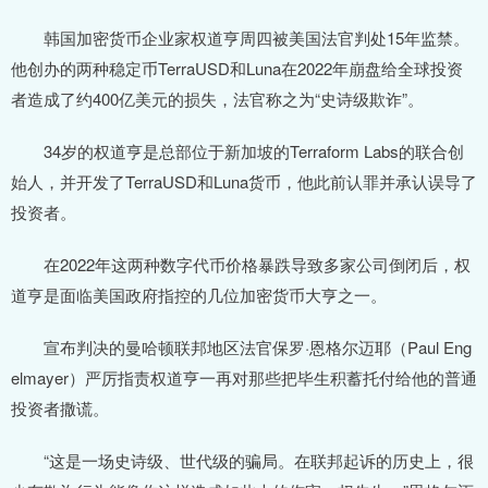
韩国加密货币企业家权道亨周四被美国法官判处15年监禁。
他创办的两种稳定币TerraUSD和Luna在2022年崩盘给全球投资
者造成了约400亿美元的损失，法官称之为“史诗级欺诈”。
34岁的权道亨是总部位于新加坡的Terraform Labs的联合创
始人，并开发了TerraUSD和Luna货币，他此前认罪并承认误导了
投资者。
在2022年这两种数字代币价格暴跌导致多家公司倒闭后，权
道亨是面临美国政府指控的几位加密货币大亨之一。
宣布判决的曼哈顿联邦地区法官保罗·恩格尔迈耶（Paul Eng
elmayer）严厉指责权道亨一再对那些把毕生积蓄托付给他的普通
投资者撒谎。
“这是一场史诗级、世代级的骗局。在联邦起诉的历史上，很