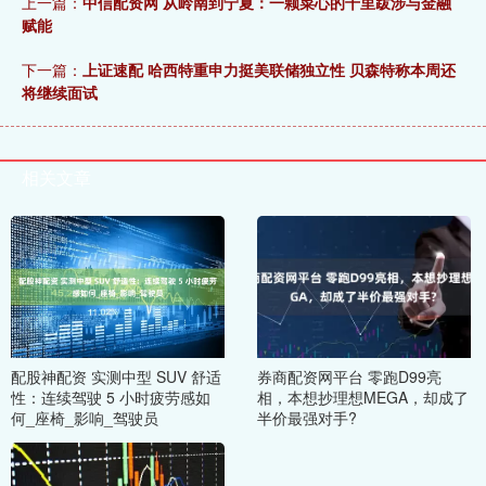
上一篇：
中信配资网 从岭南到宁夏：一颗菜心的千里跋涉与金融
赋能
下一篇：
上证速配 哈西特重申力挺美联储独立性 贝森特称本周还
将继续面试
相关文章
配股神配资 实测中型 SUV 舒适
券商配资网平台 零跑D99亮
性：连续驾驶 5 小时疲劳感如
相，本想抄理想MEGA，却成了
何_座椅_影响_驾驶员
半价最强对手?