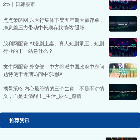
2%丨日韩股市
点点策略网 六大行集体下架五年期大额存单，
净息差压力带动中长期存款悄然“退场”
股利网配资 AI漫剧上桌、真人短剧承压，短剧
行业的下一站卷什么？
友牛网配资 外交部：中方将派中国政府中东问
题特使于近期访问中东地区
摛盈策略 内心最绝情的三个生肖，不是不讲情
义，而是太清醒！_生活_朋友_感情
推荐资讯