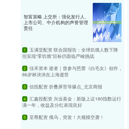
智富策略 上交所：强化发行人、
上市公司、中介机构的声誉管理
责任
玉满堂配资 联合国报告：全球饥饿人数下降
1
但实现“零饥饿”目标仍面临严峻挑战
佳禾资本 逝者｜曾参与芭蕾《白毛女》创作，
2
86岁林泱泱在上海逝世
信投配资 折叠屏苦等爆点_北京商报
3
汇鑫投配资 兴业基金：新版上证180指数运行
4
满一年，收益及分红表现良好
至尊配资 俄乌，突发！大规模空袭！
5