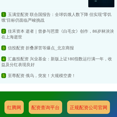
玉满堂配资 联合国报告：全球饥饿人数下降 但实现“零饥
1
饿”目标仍面临严峻挑战
佳禾资本 逝者｜曾参与芭蕾《白毛女》创作，86岁林泱泱
2
在上海逝世
信投配资 折叠屏苦等爆点_北京商报
3
汇鑫投配资 兴业基金：新版上证180指数运行满一年，收
4
益及分红表现良好
至尊配资 俄乌，突发！大规模空袭！
5
红腾网
配资查询平台
正规配资公司官网