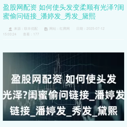
盈股网配资 如何使头发变柔顺有光泽?闺
蜜偷问链接_潘婷发_秀发_黛熙
来源：联丰优配
网站：红腾网
日期：2025-07-12
15:03:24
查看：177