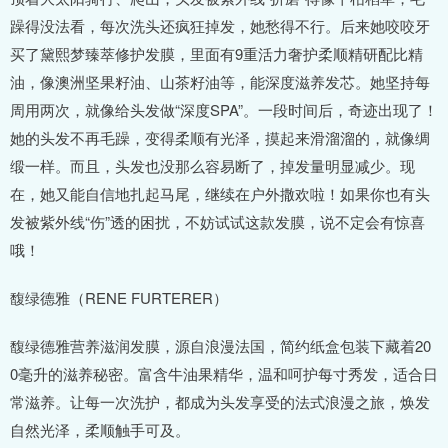
躁得没法看，每次洗头还疯狂掉发，她愁得不行。后来她咬咬牙
买了黛熙梦臻萃修护发膜，里面有9重活力奢护柔顺精研配比精
油，像澳洲坚果籽油、山茶籽油等，能深度滋养发芯。她坚持每
周用两次，就像给头发做“深度SPA”。一段时间后，奇迹出现了！
她的头发不再毛躁，变得柔顺有光泽，摸起来滑溜溜的，就像绸
缎一样。而且，头发也没那么容易断了，掉发量明显减少。现
在，她又能自信地扎起马尾，继续在户外撒欢啦！如果你也有头
发被紫外线“伤”透的困扰，不妨试试这款发膜，说不定会有惊喜
哦！
馥绿德雅（RENE FURTERER）
馥绿德雅营养滋润发膜，源自浪漫法国，简约纸盒包装下藏着20
0毫升的滋养秘密。富含牛油果精华，温和呵护每寸秀发，适合日
常滋养。让每一次洗护，都成为头发享受的法式浪漫之旅，焕发
自然光泽，柔顺触手可及。