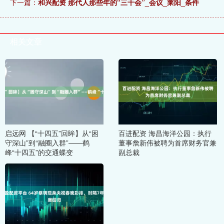
下一篇：
和兴配资 那代人那些年的“三干会”_会议_莱阳_条件
相关文章
启远网 【“十四五”回眸】从“困
百进配资 海昌海洋公园：执行
守深山”到“融圈入群”——鹤
董事詹新伟被聘为首席财务官兼
峰“十四五”的交通蝶变
副总裁