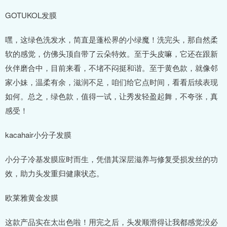
GOTUKOL发膜
嘿，这绿色洗发水，简直是蓬松界的小绿魔！洗完头，那自然柔
软的感觉，仿佛头顶自带了云朵特效。至于头皮嘛，它还在跟新
伙伴磨合中，目前来看，不堵不闷挺和谐。至于黄色款，就像邻
家小妹，温柔有余，滋润不足，咱们给它点时间，看看后续表现
如何。总之，绿色款，值得一试，让秀发轻盈起舞，不夸张，真
感受！
kacahair小分子发膜
小分子冷基发膜应时而生，凭借其深层滋养与修复受损发丝的功
效，助力头发重归健康状态。
欧莱雅黄金发膜
这款产品实在太出色啦！用完之后，头发顺滑得让我都感觉没必