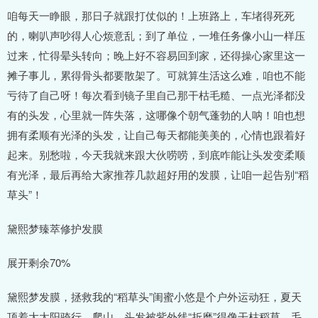
咱每天一睁眼，那日子就跟打仗似的！上班路上，车堵得死死
的，喇叭声吵得人心烦意乱；到了单位，一堆任务像小山一样压
过来，忙得晕头转向；晚上好不容易回到家，还得操心家里这一
摊子事儿，累得骨头都要散架了。可就算生活这么难，咱也不能
亏待了自己呀！每次看到镜子里自己那干枯毛糙、一点光泽都没
有的头发，心里就一阵失落，这哪像个朝气蓬勃的人呐！咱也想
拥有柔顺有光泽的头发，让自己每天都能美美的，心情也跟着好
起来。别愁啦，今天我就来跟大伙唠唠，到底咋能让头发变柔顺
有光泽，最后再给大家推荐几款超好用的发膜，让咱一起告别“稻
草头”！
黛熙梦臻萃修护发膜
展开剩余70%
黛熙梦发膜，拯救我的“稻草头”闺蜜小悠是个户外运动狂，夏天
顶着大太阳骑行、爬山，头发被紫外线“折磨”得像干枯稻草，毛