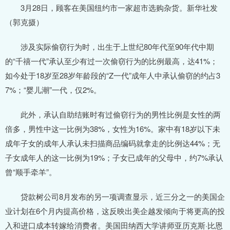
3月28日，顾客在美国纽约市一家超市选购杂货。新华社发
（郭克摄）
涉及实际偷窃行为时，出生于上世纪80年代至90年代中期
的“千禧一代”承认至少有过一次偷窃行为的比例最高，达41%；
如今处于18岁至28岁年龄段的“Z一代”成年人中承认偷窃的约占3
7%；“婴儿潮”一代，仅2%。
此外，承认自助结账时有过偷窃行为的男性比例是女性的两
倍多，男性中这一比例为38%，女性为16%。家中有18岁以下未
成年子女的成年人承认未扫描商品编码就拿走的比例达44%；无
子女成年人的这一比例为19%；子女已成年的父母中，约7%承认
曾“顺手牵羊”。
贷款树公司8月发布的另一项调查显示，近三分之一的美国企
业计划在6个月内提高价格，这反映出美企越发倾向于将更高的投
入和进口成本转嫁给消费者。美国田纳西大学讲师亚历克斯·比恩