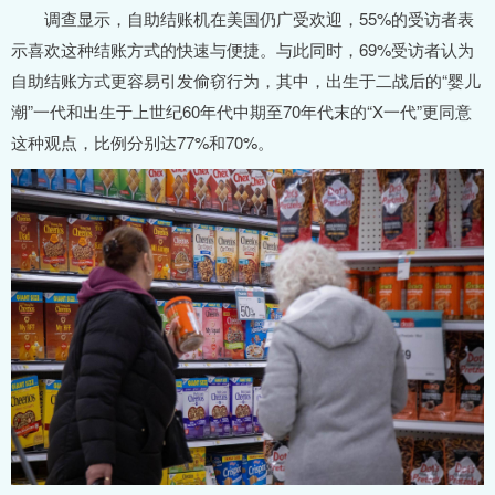
调查显示，自助结账机在美国仍广受欢迎，55%的受访者表
示喜欢这种结账方式的快速与便捷。与此同时，69%受访者认为
自助结账方式更容易引发偷窃行为，其中，出生于二战后的“婴儿
潮”一代和出生于上世纪60年代中期至70年代末的“X一代”更同意
这种观点，比例分别达77%和70%。