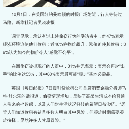
10月1日，在美国纽约曼哈顿的时报广场附近，行人等待过
马路。新华社记者吴晓凌摄
调查显示，承认有过上述偷窃行为的受访者中，约47%表示
经济环境迫使他们偷窃；近46%称物价飙升，涨价迫使其偷窃；3
9%认为如今的物价令人“感觉不公平”。
在因偷窃被抓现行的人群中，31%并无悔意；表示会再次“出
手”的比例达55%，其中60%表示最可能“顺走”基本必需品。
英国《每日邮报》7日援引贷款树公司首席消费金融分析师马
特·舒尔茨的话报道，偷窃情形增加，反映了高昂生活成本给普通
人带来的挫败感，以及人们对生活状况好转的希望日益渺茫。“尽
管人们知道偷窃有错且多数人明白其中风险，但艰难时期需要艰
难抉择，显然许多人甘愿冒险。”