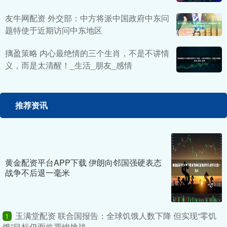
友牛网配资 外交部：中方将派中国政府中东问
题特使于近期访问中东地区
摛盈策略 内心最绝情的三个生肖，不是不讲情
义，而是太清醒！_生活_朋友_感情
推荐资讯
黄金配资平台APP下载 伊朗向邻国强硬表态
战争不后退一毫米
玉满堂配资 联合国报告：全球饥饿人数下降 但实现“零饥
1
饿”目标仍面临严峻挑战