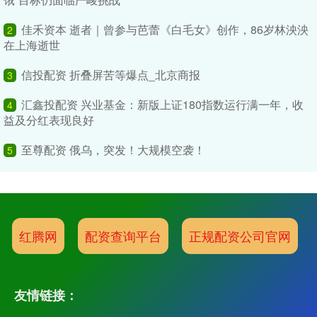
佳禾资本 逝者｜曾参与芭蕾《白毛女》创作，86岁林泱泱
2
在上海逝世
信投配资 折叠屏苦等爆点_北京商报
3
汇鑫投配资 兴业基金：新版上证180指数运行满一年，收
4
益及分红表现良好
至尊配资 俄乌，突发！大规模空袭！
5
红腾网
配资查询平台
正规配资公司官网
友情链接：