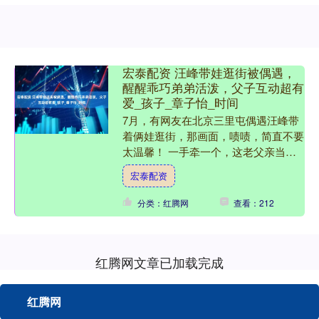
宏泰配资 汪峰带娃逛街被偶遇，
醒醒乖巧弟弟活泼，父子互动超有
爱_孩子_章子怡_时间
7月，有网友在北京三里屯偶遇汪峰带
着俩娃逛街，那画面，啧啧，简直不要
太温馨！ 一手牵一个，这老父亲当
的，真叫一个细心周到。 当天汪峰的
宏泰配资
打扮也是相当用心，AllB....
分类：红腾网
查看：212
红腾网文章已加载完成
红腾网