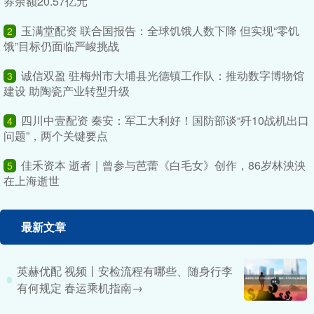
券余额20.57亿元
玉满堂配资 联合国报告：全球饥饿人数下降 但实现“零饥
2
饿”目标仍面临严峻挑战
诚信双盈 驻梅州市大埔县光德镇工作队：推动数字博物馆
3
建设 助陶瓷产业转型升级
四川中壹配资 秦安：军工大利好！国防部谈“歼10战机出口
4
问题”，两个关键要点
佳禾资本 逝者｜曾参与芭蕾《白毛女》创作，86岁林泱泱
5
在上海逝世
最新文章
英赫优配 视频丨安检流程有哪些、随身行李
有何规定 春运乘机指南→