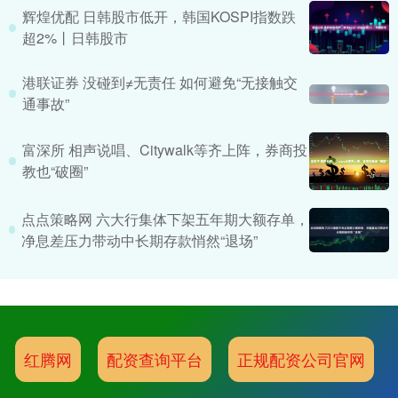
辉煌优配 日韩股市低开，韩国KOSPI指数跌
超2%丨日韩股市
港联证券 没碰到≠无责任 如何避免“无接触交
通事故”
富深所 相声说唱、Citywalk等齐上阵，券商投
教也“破圈”
点点策略网 六大行集体下架五年期大额存单，
净息差压力带动中长期存款悄然“退场”
红腾网
配资查询平台
正规配资公司官网