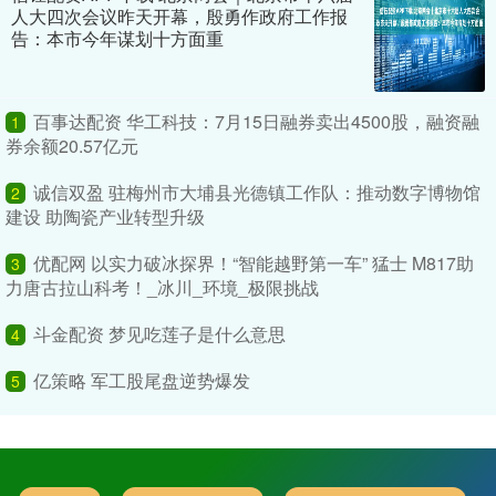
人大四次会议昨天开幕，殷勇作政府工作报
告：本市今年谋划十方面重
百事达配资 华工科技：7月15日融券卖出4500股，融资融
1
券余额20.57亿元
诚信双盈 驻梅州市大埔县光德镇工作队：推动数字博物馆
2
建设 助陶瓷产业转型升级
优配网 以实力破冰探界！“智能越野第一车” 猛士 M817助
3
力唐古拉山科考！_冰川_环境_极限挑战
斗金配资 梦见吃莲子是什么意思
4
亿策略 军工股尾盘逆势爆发
5