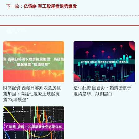
下一篇：
亿策略 军工股尾盘逆势爆发
相关文章
财盛配资 西藏日喀则农危房抗
途牛配资 国台办：赖清德惯于
震加固：高延性混凝土筑起抗
混淆是非、颠倒黑白
震“铜墙铁壁”