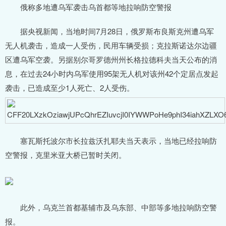
俄称多地遭乌军袭击乌首都等地拉响防空警报
据央视新闻，当地时间7月28日，俄罗斯布良斯克州遭乌军
无人机袭击，造成一人受伤，民用车辆受损；克拉斯诺达尔边疆
区遭乌军空袭。另据别尔哥罗德州州长格拉德科夫当天公布的消
息，在过去24小时内乌军使用95架无人机对该州42个定居点发起
袭击，已造成至少1人死亡、2人受伤。
塞瓦斯托波尔市长拉兹沃扎耶夫当天表示，当地已经拉响防
空警报，克里米亚大桥已暂时关闭。
此外，乌克兰首都基辅市及乌东部、中部等多地拉响防空警
报。