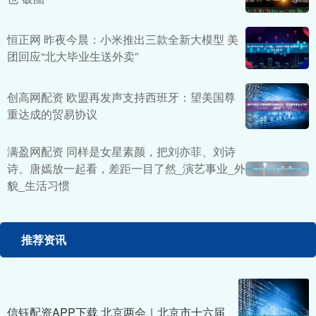
恒正网 昨夜今晨：小米推出三款全新大模型 美
团回应“北大毕业生送外卖”
创高网配资 欧盟再发声支持西班牙：望美国尊
重达成的贸易协议
满盈网配资 同样是女星素颜，把刘亦菲、刘诗
诗、唐嫣放一起看，差距一目了然_演艺事业_外
貌_生活习惯
推荐资讯
信钰配资APP下载 北京两会｜北京市十六届