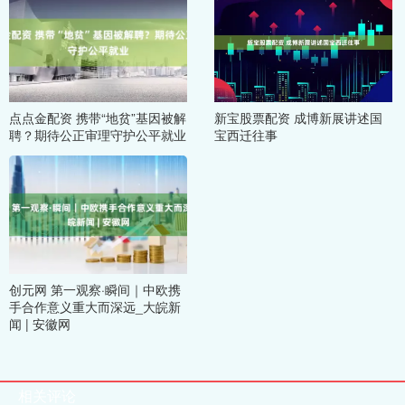
点点金配资 携带“地贫”基因被解
新宝股票配资 成博新展讲述国
聘？期待公正审理守护公平就业
宝西迁往事
创元网 第一观察·瞬间｜中欧携
手合作意义重大而深远_大皖新
闻 | 安徽网
相关评论