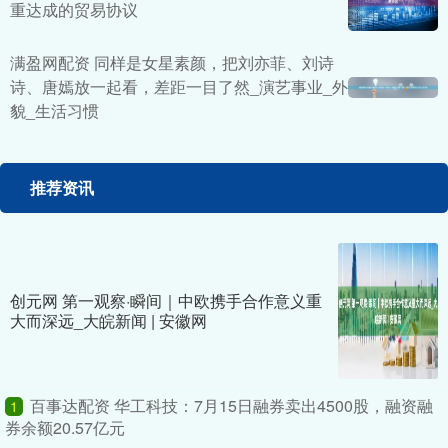
重达成的贸易协议
满盈网配资 同样是女星素颜，把刘亦菲、刘诗
诗、唐嫣放一起看，差距一目了然_演艺事业_外
貌_生活习惯
推荐资讯
创元网 第一观察·瞬间｜中欧携手合作意义重
大而深远_大皖新闻 | 安徽网
百事达配资 华工科技：7月15日融券卖出4500股，融资融
1
券余额20.57亿元