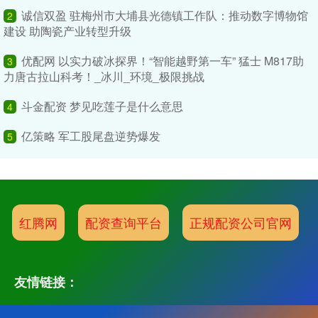
诚信双盈 驻梅州市大埔县光德镇工作队：推动数字博物馆
2
建设 助陶瓷产业转型升级
优配网 以实力破冰探界！“智能越野第一车” 猛士 M817助
3
力唐古拉山科考！_冰川_环境_极限挑战
斗金配资 梦见吃莲子是什么意思
4
亿策略 军工股尾盘逆势爆发
5
红腾网
配资查询平台
正规配资公司官网
友情链接：