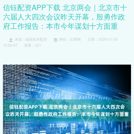
信钰配资APP下载 北京两会｜北京市十
六届人大四次会议昨天开幕，殷勇作政
府工作报告：本市今年谋划十方面重
来源：稳操胜券配资
网站：红腾网
日期：2026-01-26
15:50:47
查看：221