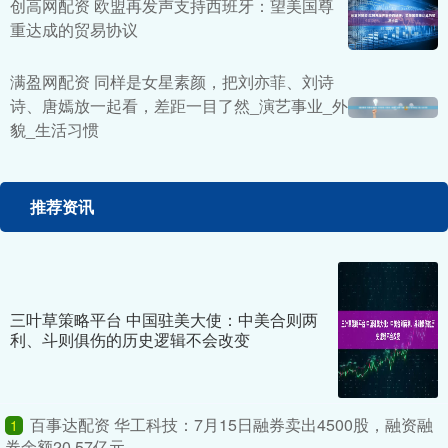
创高网配资 欧盟再发声支持西班牙：望美国尊
重达成的贸易协议
满盈网配资 同样是女星素颜，把刘亦菲、刘诗
诗、唐嫣放一起看，差距一目了然_演艺事业_外
貌_生活习惯
推荐资讯
三叶草策略平台 中国驻美大使：中美合则两
利、斗则俱伤的历史逻辑不会改变
百事达配资 华工科技：7月15日融券卖出4500股，融资融
1
券余额20.57亿元