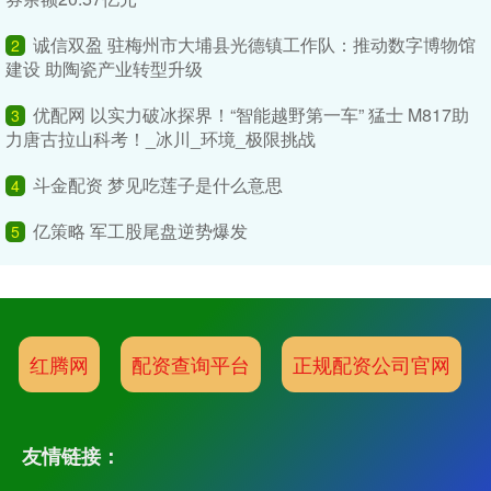
诚信双盈 驻梅州市大埔县光德镇工作队：推动数字博物馆
2
建设 助陶瓷产业转型升级
优配网 以实力破冰探界！“智能越野第一车” 猛士 M817助
3
力唐古拉山科考！_冰川_环境_极限挑战
斗金配资 梦见吃莲子是什么意思
4
亿策略 军工股尾盘逆势爆发
5
红腾网
配资查询平台
正规配资公司官网
友情链接：